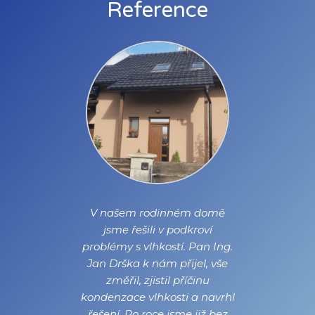
Reference
Měl jsem
V našem rodinném domě
V bytov
 bytě. S
jsme řešili v podkroví
Dryou
jsme se
problémy s vlhkostí. Pan Ing.
vlhkos
ili na
Jan Drška k nám přijel, vše
prostor
hkosti,
změřil, zjistil příčinu
mu a
kondenzace vlhkosti a navrhl
orného
řešení. Po roce jsme již bez