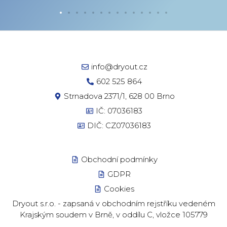
info@dryout.cz
602 525 864
Strnadova 2371/1, 628 00 Brno
IČ: 07036183
DIČ: CZ07036183
Obchodní podmínky
GDPR
Cookies
Dryout s.r.o. - zapsaná v obchodním rejstříku vedeném
Krajským soudem v Brně, v oddílu C, vložce 105779