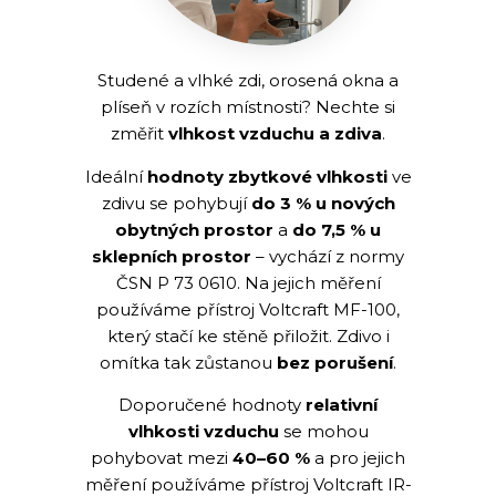
Studené a vlhké zdi, orosená okna a
plíseň v rozích místnosti? Nechte si
změřit
vlhkost vzduchu a zdiva
.
Ideální
hodnoty zbytkové vlhkosti
ve
zdivu se pohybují
do 3 % u nových
obytných prostor
a
do 7,5 % u
sklepních prostor
– vychází z normy
ČSN P 73 0610. Na jejich měření
používáme přístroj Voltcraft MF-100,
který stačí ke stěně přiložit. Zdivo i
omítka tak zůstanou
bez porušení
.
Doporučené hodnoty
relativní
vlhkosti vzduchu
se mohou
pohybovat mezi
40–60 %
a pro jejich
měření používáme přístroj Voltcraft IR-