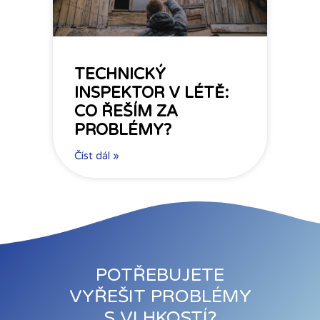
TECHNICKÝ
INSPEKTOR V LÉTĚ:
CO ŘEŠÍM ZA
PROBLÉMY?
Číst dál »
POTŘEBUJETE
VYŘEŠIT PROBLÉMY
S VLHKOSTÍ?