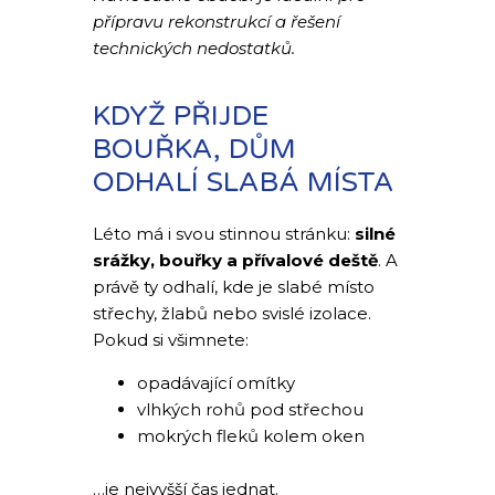
přípravu rekonstrukcí a řešení
technických nedostatků.
KDYŽ PŘIJDE
BOUŘKA, DŮM
ODHALÍ SLABÁ MÍSTA
Léto má i svou stinnou stránku:
silné
srážky, bouřky a přívalové deště
. A
právě ty odhalí, kde je slabé místo
střechy, žlabů nebo svislé izolace.
Pokud si všimnete:
opadávající omítky
vlhkých rohů pod střechou
mokrých fleků kolem oken
…je nejvyšší čas jednat.