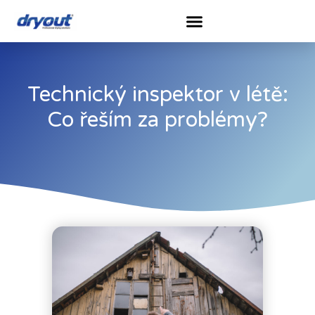
Technický inspektor v létě:
Co řeším za problémy?