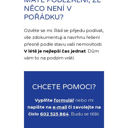
NĚCO NENÍ V
POŘÁDKU?
Ozvěte se mi. Rád se přijedu podívat,
vše zdokumentuji a navrhnu řešení
přesně podle stavu vaší nemovitosti.
V létě je nejlepší čas jednat
. Dům
vám to na podzim vrátí.
CHCETE POMOCI?
Vyplňte
formulář
nebo mi
napište na
e-mail
či zavolejte na
číslo
602 525 864
. Budu se těšit.