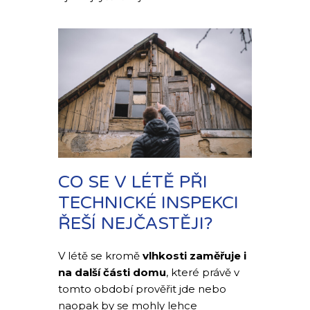
CO SE V LÉTĚ PŘI
TECHNICKÉ INSPEKCI
ŘEŠÍ NEJČASTĚJI?
V létě se kromě
vlhkosti zaměřuje i
na další části domu
, které právě v
tomto období prověřit jde nebo
naopak by se mohly lehce