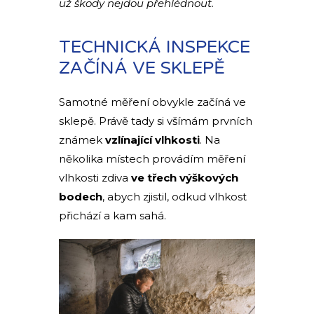
už škody nejdou přehlédnout.
TECHNICKÁ INSPEKCE
ZAČÍNÁ VE SKLEPĚ
Samotné měření obvykle začíná ve
sklepě. Právě tady si všímám prvních
známek
vzlínající vlhkosti
. Na
několika místech provádím měření
vlhkosti zdiva
ve třech výškových
bodech
, abych zjistil, odkud vlhkost
přichází a kam sahá.