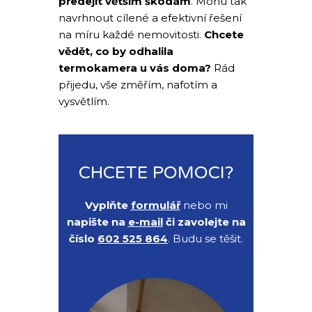
předejít větším škodám
. Mohu tak
navrhnout cílené a efektivní řešení
na míru každé nemovitosti.
Chcete
vědět, co by odhalila
termokamera u vás doma?
Rád
přijedu, vše změřím, nafotím a
vysvětlím.
CHCETE POMOCI?
Vyplňte
formulář
nebo mi
napište na
e-mail
či zavolejte na
číslo
602 525 864
. Budu se těšit.