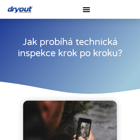
Jak probíhá technická
inspekce krok po kroku?