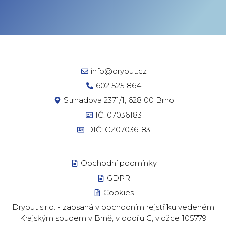
info@dryout.cz
602 525 864
Strnadova 2371/1, 628 00 Brno
IČ: 07036183
DIČ: CZ07036183
Obchodní podmínky
GDPR
Cookies
Dryout s.r.o. - zapsaná v obchodním rejstříku vedeném
Krajským soudem v Brně, v oddílu C, vložce 105779